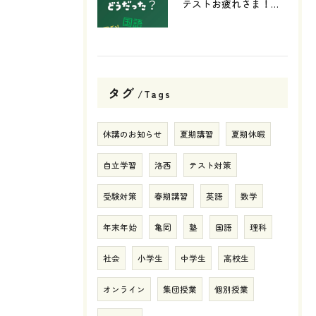
テストお疲れさま！🙏✨
タグ
Tags
休講のお知らせ
夏期講習
夏期休暇
自立学習
洛西
テスト対策
受験対策
春期講習
英語
数学
年末年始
亀岡
塾
国語
理科
社会
小学生
中学生
高校生
オンライン
集団授業
個別授業