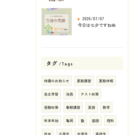
2026/07/07
今日は七夕ですね🎋
タグ
Tags
休講のお知らせ
夏期講習
夏期休暇
自立学習
洛西
テスト対策
受験対策
春期講習
英語
数学
年末年始
亀岡
塾
国語
理科
社会
小学生
中学生
高校生