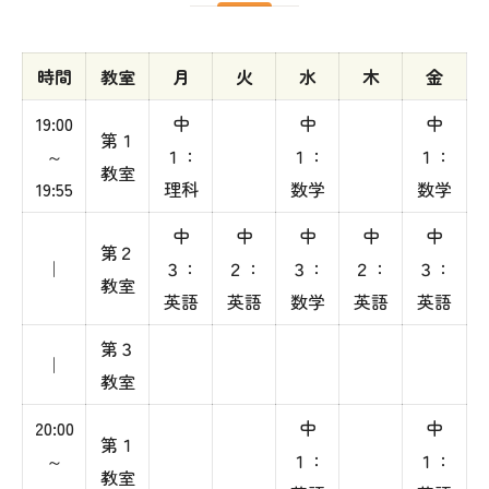
時間
教室
月
火
水
木
金
19:00
中
中
中
第１
～
１：
１：
１：
教室
19:55
理科
数学
数学
中
中
中
中
中
第２
｜
３：
２：
３：
２：
３：
教室
英語
英語
数学
英語
英語
第３
｜
教室
20:00
中
中
第１
～
１：
１：
教室