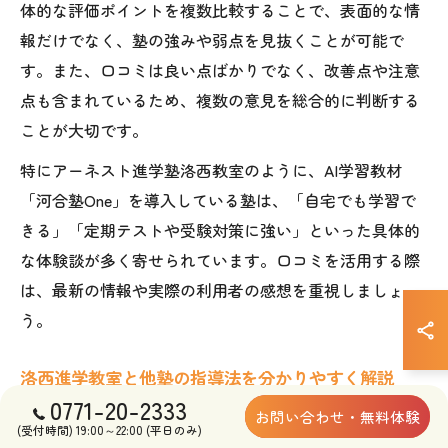
体的な評価ポイントを複数比較することで、表面的な情
報だけでなく、塾の強みや弱点を見抜くことが可能で
す。また、口コミは良い点ばかりでなく、改善点や注意
点も含まれているため、複数の意見を総合的に判断する
ことが大切です。
特にアーネスト進学塾洛西教室のように、AI学習教材
「河合塾One」を導入している塾は、「自宅でも学習で
きる」「定期テストや受験対策に強い」といった具体的
な体験談が多く寄せられています。口コミを活用する際
は、最新の情報や実際の利用者の感想を重視しましょ
う。
洛西進学教室と他塾の指導法を分かりやすく解説
0771-20-2333
洛西エリアには複数の塾が存在しますが、それぞれ指導
お問い合わせ・無料体験
(受付時間) 19:00～22:00 (平日のみ)
法に特色があります。アーネスト進学塾洛西教室では、