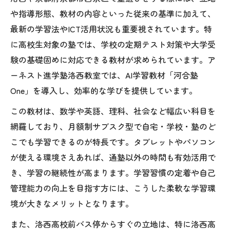
略
や指導形態、教材の内容といった従来の基準に加えて、
最新の学習法やICT活用状況も重要視されています。特
洛西で注目されるサブスク型教材の使い方
に高校生対象の塾では、学校の定期テスト対策や大学受
進学実績で選ぶ洛西の学習法探究
験の基礎固めに対応できる教材が求められています。ア
洛西の塾が持つ進学実績とその信頼性につ
ーネスト進学塾洛西教室では、AI学習教材「河合塾
いて
One」を導入し、効率的な学びを提供しています。
合格実績から見た洛西進学教室の強みを検
この教材は、数学や英語、理科、社会など幅広い科目を
証
網羅しており、月額制サブスク型で自宅・学校・塾のど
難関校合格に導く洛西の学習法と実例紹介
こでも学習できるのが特長です。タブレットやパソコン
口コミで高評価の洛西塾の進学サポート体
が使える環境さえあれば、通塾以外の時間も有効活用で
制
き、学習の継続性が高まります。学習習慣の定着や自己
洛西高校生におすすめの志望校別対策法
管理能力の向上を目指す方には、こうした柔軟な学習環
高校生に最適な洛西の塾利用法
境が大きなメリットとなります。
洛西高校生が塾を選ぶ際の注目ポイントと
また、洛西高校前バス停からすぐの立地は、特に洛西高