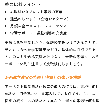
塾の比較ポイント
洛西の塾選びで失敗しないための秘訣とは
AI教材やタブレット学習の有無
口コミや合格実績を活かした洛西塾の見極
通塾のしやすさ（立地やアクセス）
め方
月額料金やコストパフォーマンス
洛西進学教室の料金やサポート体制を徹底
学習サポート・進路指導の充実度
調査
実際に塾を見学したり、体験授業を受けてみることで、
体験談から学ぶ洛西での塾選びの落とし穴
子どもに合った学習環境かどうか具体的に判断できま
洛西の塾選びに役立つ最新情報まとめ
す。口コミや合格実績だけでなく、最新の学習ツールや
サポート体制に注目して比較検討しましょう。
洛西進学教室の特徴と他塾との違いを解説
アーネスト進学塾洛西教室の最大の特長は、高校生向け
AI教材「河合塾One」を導入している点です。これは、
従来の紙ベースの教材とは異なり、個々の学習進度や理