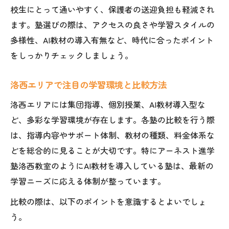
は
校生にとって通いやすく、保護者の送迎負担も軽減され
自宅学習を支える洛西のAI教材活用術
ます。塾選びの際は、アクセスの良さや学習スタイルの
学校や塾で使える洛西進学教室の学習環境
多様性、AI教材の導入有無など、時代に合ったポイント
洛西の塾で実践する定期テスト対策のコツ
をしっかりチェックしましょう。
洛西高校生に人気の学習スタイル徹底解説
洛西エリアで注目の学習環境と比較方法
保護者目線で見る洛西の塾比較
洛西エリアには集団指導、個別授業、AI教材導入型な
洛西の塾比較で重要視すべき保護者の視点
ど、多彩な学習環境が存在します。各塾の比較を行う際
口コミや評判を活用した洛西塾の選び方
は、指導内容やサポート体制、教材の種類、料金体系な
洛西進学教室と他塾の指導法を分かりやす
どを総合的に見ることが大切です。特にアーネスト進学
く解説
塾洛西教室のようにAI教材を導入している塾は、最新の
講師の質で比較する洛西進学教室の魅力
学習ニーズに応える体制が整っています。
料金や学習環境を軸にした洛西塾の比較方
比較の際は、以下のポイントを意識するとよいでしょ
法
う。
失敗しない洛西の塾選び最新ガイド