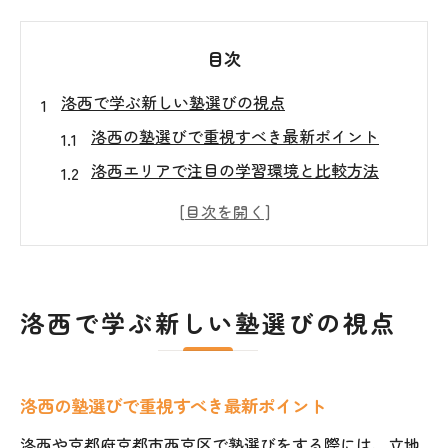
目次
洛西で学ぶ新しい塾選びの視点
洛西の塾選びで重視すべき最新ポイント
洛西エリアで注目の学習環境と比較方法
洛西進学教室の特徴と他塾との違いを解説
口コミで分かる洛西塾の実情と保護者の声
洛西の塾選びで失敗しないチェックリスト
AI教材活用が導く洛西の塾革命
洛西で学ぶ新しい塾選びの視点
洛西で進化するAI教材の活用法と効果
河合塾One導入で変わる洛西の学習体験
洛西の塾選びで重視すべき最新ポイント
洛西の塾におけるAI学習のメリットと課題
AI教材で実現する洛西高校生の基礎固め戦
洛西や京都府京都市西京区で塾選びをする際には、立地