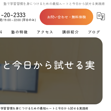
塾で学習習慣を身につけるための最短ルートと今日から試せる実践術
1-20-2333
お問い合わせ・無料体験
 19:00～22:00 (平日のみ)
料
塾の特徴
アクセス
講師紹介
ブログ
割
テスト対策
亀岡教室
学習塾講師募集
コラム
割
高校受験
洛西教室
トと今日から試せる実
料金
英語
運営会社
料金
数学
ース料金
ロボットプログラミング
で学習習慣を身につけるための最短ルートと今日から試せる実践術