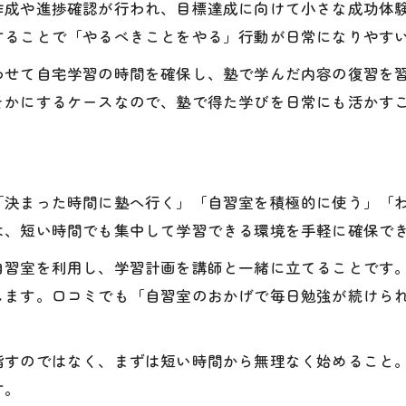
作成や進捗確認が行われ、目標達成に向けて小さな成功体
塾で学習効率を下げる習慣の見直し方
することで「やるべきことをやる」行動が日常になりやす
塾で失敗しがちな勉強法と改善策
わせて自宅学習の時間を確保し、塾で学んだ内容の復習を
塾で陥りやすい習慣の回避ポイント
そかにするケースなので、塾で得た学びを日常にも活かす
塾で正しい学習習慣を選ぶ判断基準
習慣化がうまくいく塾での実践手順
塾で学習習慣を定着させる実践手順
「決まった時間に塾へ行く」「自習室を積極的に使う」「
塾の環境を生かした習慣化のステップ
は、短い時間でも集中して学習できる環境を手軽に確保で
塾で続けやすい学習手順の作り方
自習室を利用し、学習計画を講師と一緒に立てることです
塾の指導で学習習慣を習得する方法
します。口コミでも「自習室のおかげで毎日勉強が続けら
塾で習慣化がうまく進むポイント
塾に通いながら学習を定着させる方法
指すのではなく、まずは短い時間から無理なく始めること
塾に通って学習習慣を定着させる秘訣
す。