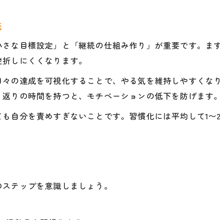
塾と家庭の両方で学習習慣を維持する方法
塾での学習習慣を日常に生かすコツ
法
塾通いの効果を学習習慣に直結させる方法
さな目標設定」と「継続の仕組み作り」が重要です。まず
塾で身につけた学習習慣の継続術
挫折しにくくなります。
今日から始める塾活用の学習習慣ガイド
日々の達成を可視化することで、やる気を維持しやすくな
塾で今日から実践できる学習習慣づくり
り返りの時間を持つと、モチベーションの低下を防げます
塾活用で始める学習習慣の第一歩とは
も自分を責めすぎないことです。習慣化には平均して1〜
塾で学習習慣を定着させる今日の行動
塾を生かした学習習慣づくりの実践ガイド
塾で続けられる学習習慣の始め方
のステップを意識しましょう。