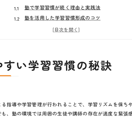
塾で学習習慣が続く理由と実践法
塾を活用した学習習慣形成のコツ
無理なく塾で学習習慣を定着させる方法
塾で学ぶ学習習慣の最短ステップ
塾で習慣化が成功するポイントを解説
学習習慣作りに塾環境が効果的な理由
やすい学習習慣の秘訣
塾の環境が学習習慣に与える影響とは
塾で集中力が高まる環境づくりの秘訣
塾のサポートが学習習慣を促進する理由
塾での学習習慣形成に効果的な仕組み
よる指導や学習管理が行われることで、学習リズムを保ち
塾の体制が学習習慣作りに役立つ理由
でも、塾の環境では周囲の生徒や講師の存在が適度な緊張
やってはいけない勉強法と塾での回避策
塾で避けるべきやってはいけない勉強法