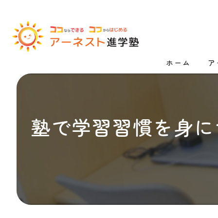
ホーム
ア
漫
高
塾で学習習慣を身に