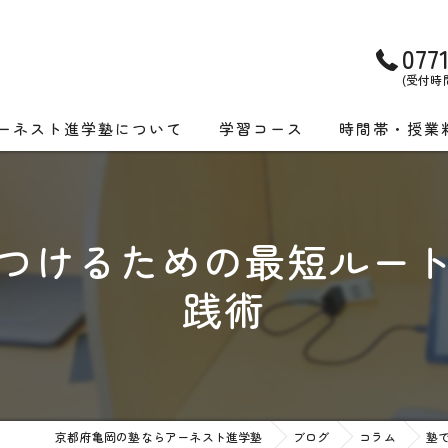
077
(受付時間)
ーネスト進学塾について
学習コース
時間帯・授業
画特集
小学生コース
亀岡教室 時間
校受験実績
中学生コース
洛西教室 時間
つけるための最短ルー
高校生コース
集団授業コース
践術
個別授業コース
個別授業コース
集団授業コース
ONLINE授業コ
ONLINE授業コース
京都府亀岡の塾ならアーネスト進学塾
ブログ
コラム
塾