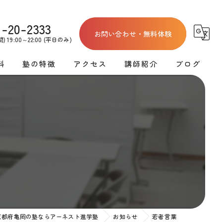
1-20-2333
お問い合わせ・無料体験
 19:00～22:00 (平日のみ)
料
塾の特徴
アクセス
講師紹介
ブログ
割
テスト対策
亀岡教室
学習塾講師募集
コラム
割
高校受験
洛西教室
料金
英語
運営会社
料金
数学
ース料金
ロボットプログラミング
京都府亀岡の塾ならアーネスト進学塾
お知らせ
若者言葉