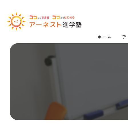
ホーム
ア
漫
高