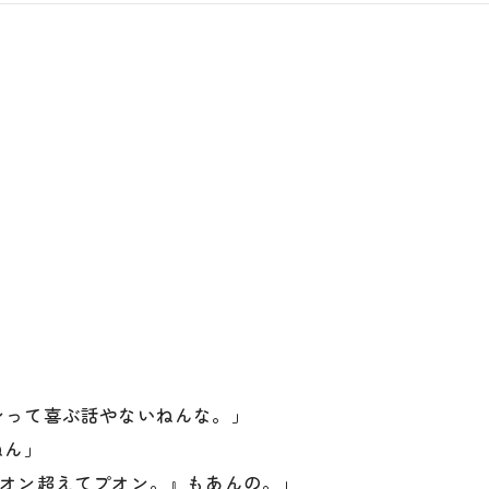
て喜ぶ話やないねんな。」
ねん」
パオン超えてプオン。』もあんの。」