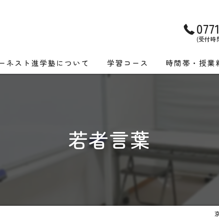
077
(受付時間)
ーネスト進学塾について
学習コース
時間帯・授業
画特集
小学生コース
亀岡教室 時間
校受験実績
中学生コース
洛西教室 時間
若者言葉
高校生コース
集団授業コース
個別授業コース
個別授業コース
集団授業コース
ONLINE授業コ
ONLINE授業コース