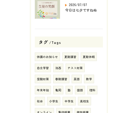
2026/07/07
今日は七夕ですね🎋
タグ
Tags
休講のお知らせ
夏期講習
夏期休暇
自立学習
洛西
テスト対策
受験対策
春期講習
英語
数学
年末年始
亀岡
塾
国語
理科
社会
小学生
中学生
高校生
オンライン
集団授業
個別授業