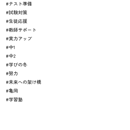
#テスト準備
#試験対策
#生徒応援
#教師サポート
#実力アップ
#中1
#中2
#学びの冬
#努力
#未来への架け橋
#亀岡
#学習塾