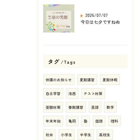
2026/07/07
今日は七夕ですね🎋
タグ
Tags
休講のお知らせ
夏期講習
夏期休暇
自立学習
洛西
テスト対策
受験対策
春期講習
英語
数学
年末年始
亀岡
塾
国語
理科
社会
小学生
中学生
高校生