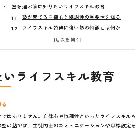
塾を選ぶ前に知りたいライフスキル教育
塾が育てる自律心と協調性の重要性を知る
ライフスキル習得に強い塾の特徴とは何か
学力と並ぶ塾のライフスキル教育の魅力
塾選びで注目すべき学習習慣づくりの視点
地域密着型塾が支える生活力の伸ばし方
学力と自律心を伸ばす塾の新しい形
たいライフスキル教育
塾が推進する個別授業と自立学習の相乗効果
学力向上とライフスキルが両立する塾の秘密
塾で育つ思考力と継続力のバランスを探る
知る
オンラインにも強い塾が与える学びの幅
けではありません。自律心や協調性といったライフスキル
塾選択で変わる自律心と学習意欲の高め方
着型の塾では、生徒同士のコミュニケーションや目標設定
子どもの未来を支える塾の役割とは