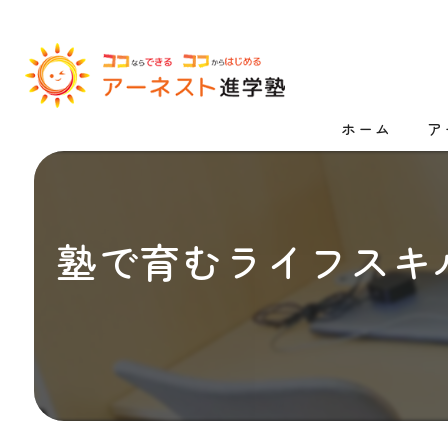
ホーム
ア
漫
高
塾で育むライフスキ