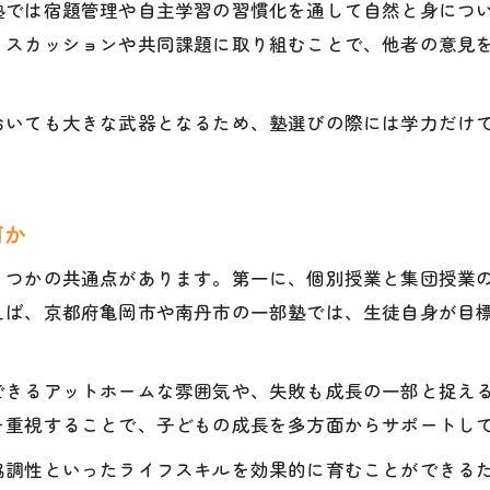
塾では宿題管理や自主学習の習慣化を通して自然と身につ
塾が担う未来志向のライフスキル教育とは
ィスカッションや共同課題に取り組むことで、他者の意見
子どもの自信を育てる塾のサポート体制
塾で学ぶ継続力と自己管理能力の重要性
おいても大きな武器となるため、塾選びの際には学力だけ
塾による目標設定と達成力養成の実際
保護者が安心できる塾選びのポイント解説
継続力や協調性も育つ学習環境の選び方
何か
塾で伸ばす継続力と協調性の具体策とは
くつかの共通点があります。第一に、個別授業と集団授業
集団授業と個別授業が与える影響を知る
えば、京都府亀岡市や南丹市の一部塾では、生徒自身が目
塾選びに欠かせない学習環境の見極め方
オンライン塾と対面塾の特徴を徹底比較
できるアットホームな雰囲気や、失敗も成長の一部と捉え
塾が重視する生活習慣の定着サポート術
を重視することで、子どもの成長を多方面からサポートし
ライフスキル重視で塾を比較する視点
協調性といったライフスキルを効果的に育むことができる