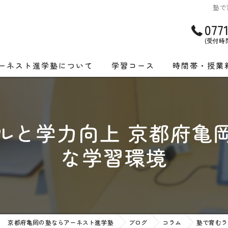
塾で
077
(受付時間)
ーネスト進学塾について
学習コース
時間帯・授業
画特集
小学生コース
亀岡教室 時間
校受験実績
中学生コース
洛西教室 時間
ルと学力向上 京都府亀
高校生コース
集団授業コース
な学習環境
個別授業コース
個別授業コース
集団授業コース
ONLINE授業コ
ONLINE授業コース
京都府亀岡の塾ならアーネスト進学塾
ブログ
コラム
塾で育むラ