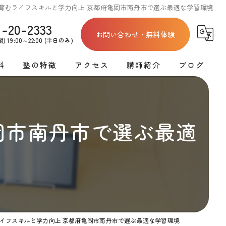
育むライフスキルと学力向上 京都府亀岡市南丹市で選ぶ最適な学習環境
1-20-2333
お問い合わせ・無料体験
 19:00～22:00 (平日のみ)
料
塾の特徴
アクセス
講師紹介
ブログ
割
テスト対策
亀岡教室
学習塾講師募集
コラム
割
高校受験
洛西教室
岡市南丹市で選ぶ最適
料金
英語
運営会社
料金
数学
ース料金
ロボットプログラミング
イフスキルと学力向上 京都府亀岡市南丹市で選ぶ最適な学習環境