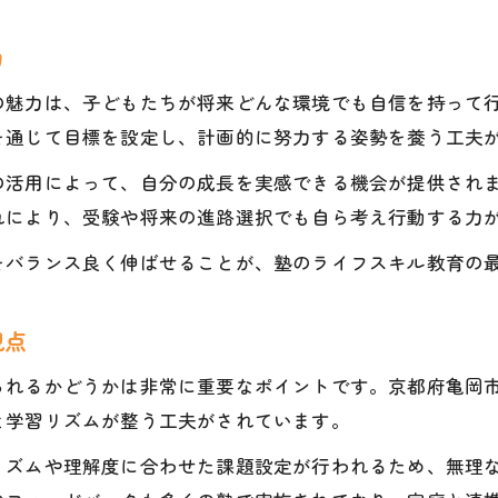
塾のライフスキル教育比較ポイントとは
学力だけでなく人間力を伸ばす塾の選択肢
力
塾ごとの個別対応力とサポート体制を解説
の魅力は、子どもたちが将来どんな環境でも自信を持って
口コミでわかる塾の実際のライフスキル指導
を通じて目標を設定し、計画的に努力する姿勢を養う工夫
塾選びで見逃せない費用対効果の考え方
の活用によって、自分の成長を実感できる機会が提供され
家庭と塾が一体となる成長サポート術
れにより、受験や将来の進路選択でも自ら考え行動する力
家庭と塾が連携する学力向上の秘訣を紹介
をバランス良く伸ばせることが、塾のライフスキル教育の
塾と家庭の協力でライフスキルも大きく伸びる
保護者が知りたい塾のサポート内容まとめ
視点
塾を活用した自宅学習の習慣づくりのコツ
られるかどうかは非常に重要なポイントです。京都府亀岡
塾と家庭が一緒に歩む目標設定と見守り方
と学習リズムが整う工夫がされています。
リズムや理解度に合わせた課題設定が行われるため、無理