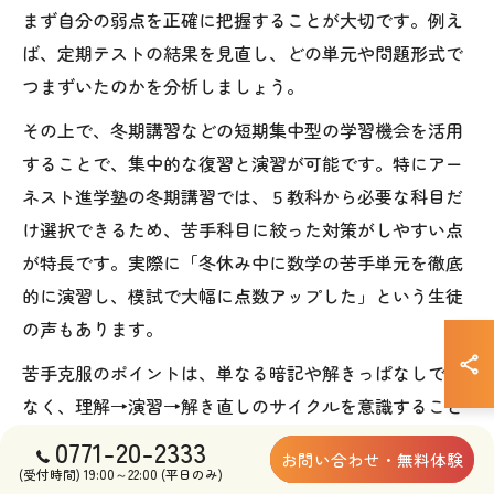
まず自分の弱点を正確に把握することが大切です。例え
ば、定期テストの結果を見直し、どの単元や問題形式で
つまずいたのかを分析しましょう。
その上で、冬期講習などの短期集中型の学習機会を活用
することで、集中的な復習と演習が可能です。特にアー
ネスト進学塾の冬期講習では、５教科から必要な科目だ
け選択できるため、苦手科目に絞った対策がしやすい点
が特長です。実際に「冬休み中に数学の苦手単元を徹底
的に演習し、模試で大幅に点数アップした」という生徒
の声もあります。
苦手克服のポイントは、単なる暗記や解きっぱなしでは
なく、理解→演習→解き直しのサイクルを意識すること
です。疑問点はそのままにせず、講師へ積極的に質問す
0771-20-2333
お問い合わせ・無料体験
ることも重要です。冬期講習のようなサポート体制が整
(受付時間) 19:00～22:00 (平日のみ)