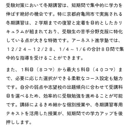
受験対策で冬休みの苦手克服を目指す
受験対策において冬期講習は、短期間で集中的に学力を
伸ばす絶好の機会です。特に京都府亀岡市で実施される
受験対策成功へ冬期講習活用の極意
冬期講習は、２学期までの復習と定着を目的としたカリ
冬期講習を受験対策に最大限活かす工夫
キュラムが組まれており、受験生の苦手分野克服に特化
受験対策のための冬期講習スケジュール術
している点が大きな特徴です。アーネスト進学塾では、
冬期講習選びで重視すべき受験対策ポイン
１２/２４～１２/２８、１/４～１/６の合計８日間で集
ト
中的な指導を受けることができます。
受験対策で冬期講習のカリキュラムを活用
また、１科目（８コマ）から最大５科目（４０コマ）ま
効率的な受験対策に冬期講習を活かす方法
で、必要に応じた選択ができる柔軟なコース設定も魅力
学びを深める冬休みの過ごし方とは
です。自分の弱点や志望校の出題傾向に合わせて受講科
受験対策に役立つ冬休みの学習計画例
目を選べるため、効率的に受験勉強を進めることが可能
冬休みを有意義にする受験対策のコツ
です。講師によるきめ細かな個別授業や、冬期講習専用
受験対策で冬休み中に意識するポイント
テキストを活用した授業が、短期間での学力アップを後
押しします。
学びを深めるための受験対策習慣作り