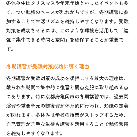
冬休みの過ごし方と受験対策の関係性
冬休み中はクリスマスや年末年始といったイベントも多
く、つい勉強のペースが乱れがちですが、冬期講習に参
苦手克服に最適な冬期講習の選び方
加することで生活リズムを維持しやすくなります。受験
受験対策で苦手科目を克服する秘訣
対策を成功させるには、このような環境を活用して「勉
冬期講習で苦手意識をなくす受験対策
強に集中できる時間と空間」を確保することが重要で
受験対策に強い冬期講習の見極めポイント
す。
苦手克服のための受験対策講座活用法
個別授業型冬期講習で受験対策を強化
冬期講習が受験対策成功に導く理由
合格力を養う冬の学習戦略を伝授
冬期講習が受験対策の成功を後押しする最大の理由は、
受験対策に有効な冬の学習スケジュール
限られた期間で集中的に復習と弱点克服に取り組める点
合格を目指す受験対策の冬期講習活用法
にあります。特に京都府亀岡市の冬期講習では、過去問
演習や重要単元の総復習が体系的に行われ、知識の定着
受験対策で冬の学習戦略を立てる意義
が図れます。冬休みは学校の授業がストップするため、
冬期講習を取り入れた受験対策の実践法
自己管理が苦手な生徒も講習を活用することで勉強習慣
受験対策と冬の学習習慣の整え方
を維持しやすくなります。