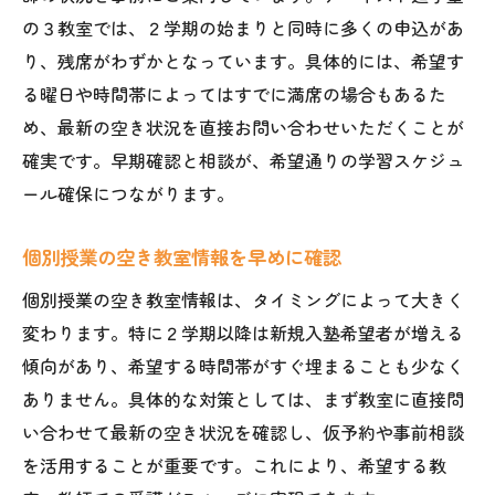
の３教室では、２学期の始まりと同時に多くの申込があ
個別授業を選ぶなら早めの行動が安心につなが
り、残席がわずかとなっています。具体的には、希望す
る
る曜日や時間帯によってはすでに満席の場合もあるた
個別授業は早期申込で希望枠を確保
め、最新の空き状況を直接お問い合わせいただくことが
個別授業の空き教室情報を素早く入手
確実です。早期確認と相談が、希望通りの学習スケジュ
個別授業の安心を得るための早めの決断
ール確保につながります。
個別授業の申込で後悔しない選び方
個別授業の空き状況を早めに確認しよう
個別授業の空き教室情報を早めに確認
個別授業で理想の学習環境をいち早く確保
個別授業の空き教室情報は、タイミングによって大きく
教室の雰囲気や講師の指導力を体験で実感しよ
変わります。特に２学期以降は新規入塾希望者が増える
う
傾向があり、希望する時間帯がすぐ埋まることも少なく
個別授業の体験で教室の雰囲気を確認
ありません。具体的な対策としては、まず教室に直接問
い合わせて最新の空き状況を確認し、仮予約や事前相談
個別授業の指導力を体感する体験授業
を活用することが重要です。これにより、希望する教
個別授業で講師との相性を見極める方法