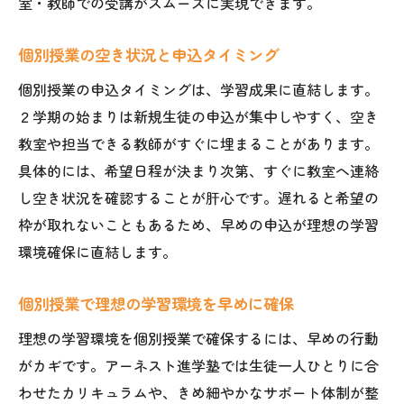
室・教師での受講がスムーズに実現できます。
個別授業の教室環境と講師の魅力を体感
個別授業の無料体験で納得の塾選び
個別授業の空き状況と申込タイミング
個別授業の雰囲気を体験し安心して選択
個別授業の申込タイミングは、学習成果に直結します。
志望校合格を目指す方に最適な個別授業の選び
２学期の始まりは新規生徒の申込が集中しやすく、空き
方
教室や担当できる教師がすぐに埋まることがあります。
個別授業で志望校合格への学習戦略
具体的には、希望日程が決まり次第、すぐに教室へ連絡
個別授業の強みを活かした塾選びのコツ
し空き状況を確認することが肝心です。遅れると希望の
個別授業のカリキュラムで合格を目指す
枠が取れないこともあるため、早めの申込が理想の学習
環境確保に直結します。
個別授業の選び方と合格実績の見極め方
個別授業で目標に合わせた学習計画を立案
個別授業で理想の学習環境を早めに確保
個別授業で志望校合格を現実にする方法
理想の学習環境を個別授業で確保するには、早めの行動
空き教室不足を乗り越えるための賢い塾選び術
がカギです。アーネスト進学塾では生徒一人ひとりに合
個別授業の空き教室不足対策と塾選び
わせたカリキュラムや、きめ細やかなサポート体制が整