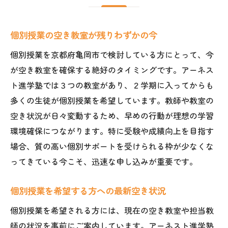
個別授業で最適な学習環境を作る秘訣
個別授業の強みを活かした環境づくり
個別授業の空き教室が残りわずかの今
個別授業で一人ひとりに合わせた指導を実
現
個別授業を京都府亀岡市で検討している方にとって、今
個別授業の魅力と効果的な教室選び
が空き教室を確保する絶好のタイミングです。アーネス
ト進学塾では３つの教室があり、２学期に入ってからも
個別授業で志望校合格へ近づく方法
多くの生徒が個別授業を希望しています。教師や教室の
個別授業で理想の塾選びポイント
空き状況が日々変動するため、早めの行動が理想の学習
空き教室が残りわずかとなる理由を徹底分析
環境確保につながります。特に受験や成績向上を目指す
個別授業の人気と空き教室減少の背景
場合、質の高い個別サポートを受けられる枠が少なくな
個別授業が満席になりやすい理由とは
ってきている今こそ、迅速な申し込みが重要です。
個別授業の需要増加による空き教室不足
個別授業を希望する方への最新空き状況
個別授業の質と空き教室の関係性を考察
個別授業の環境が選ばれる理由を解説
個別授業を希望される方には、現在の空き教室や担当教
個別授業の空き教室が減るタイミング
師の状況を事前にご案内しています。アーネスト進学塾