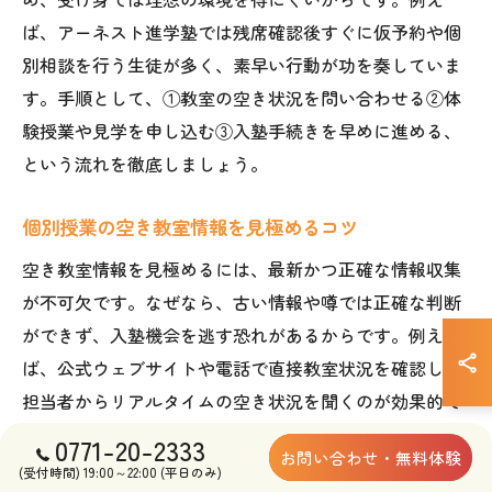
ば、アーネスト進学塾では残席確認後すぐに仮予約や個
別相談を行う生徒が多く、素早い行動が功を奏していま
す。手順として、①教室の空き状況を問い合わせる②体
験授業や見学を申し込む③入塾手続きを早めに進める、
という流れを徹底しましょう。
個別授業の空き教室情報を見極めるコツ
空き教室情報を見極めるには、最新かつ正確な情報収集
が不可欠です。なぜなら、古い情報や噂では正確な判断
ができず、入塾機会を逃す恐れがあるからです。例え
ば、公式ウェブサイトや電話で直接教室状況を確認し、
担当者からリアルタイムの空き状況を聞くのが効果的で
す。また、見学時に教室の雰囲気や設備もチェックし、
0771-20-2333
お問い合わせ・無料体験
納得した上で決断することが賢明です。
(受付時間) 19:00～22:00 (平日のみ)