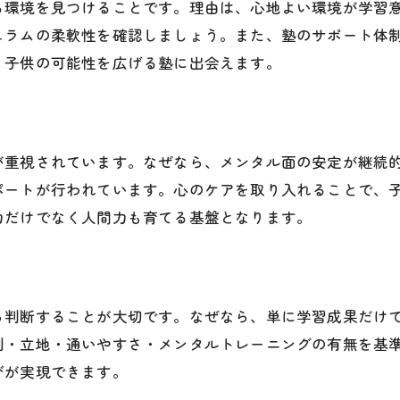
塾と学校、両立を始める時期の判断基準
る環境を見つけることです。理由は、心地よい環境が学習
メンタルの変化からみる塾通い開始の目安
ュラムの柔軟性を確認しましょう。また、塾のサポート体
、子供の可能性を広げる塾に出会えます。
塾開始時期で失敗しないためのチェックポイント
自己肯定感を高める塾の指導法に注目
塾が実践する自己肯定感アップの指導法
自己肯定感を育てる塾の声かけと働きかけ
が重視されています。なぜなら、メンタル面の安定が継続
塾で経験できる成功体験の大切さ
ポートが行われています。心のケアを取り入れることで、
力だけでなく人間力も育てる基盤となります。
塾のグループ学習がもたらす心の成長
メンタルを重視した塾のサポート体制とは
自己肯定感向上に役立つ塾選びのポイント
塾選びで失敗しないための重要ポイント
ら判断することが大切です。なぜなら、単に学習成果だけ
制・立地・通いやすさ・メンタルトレーニングの有無を基
塾選びで避けるべき落とし穴と注意点
びが実現できます。
メンタルトレーニング導入塾の見極め法