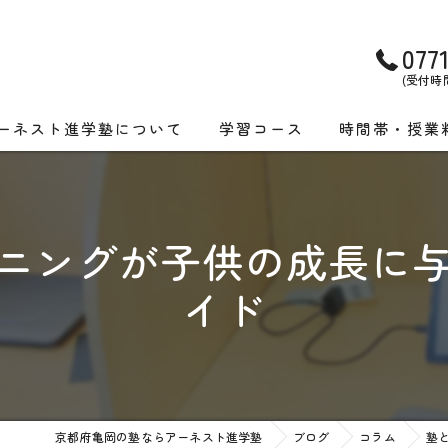
077
(受付時間)
ーネスト進学塾について
学習コース
時間帯・授業
画特集
小学生コース
亀岡教室 時間
校受験実績
中学生コース
洛西教室 時間
ニングが子供の成長に
高校生コース
集団授業コース
イド
個別授業コース
個別授業コース
集団授業コース
ONLINE授業コ
ONLINE授業コース
京都府亀岡の塾ならアーネスト進学塾
ブログ
コラム
塾