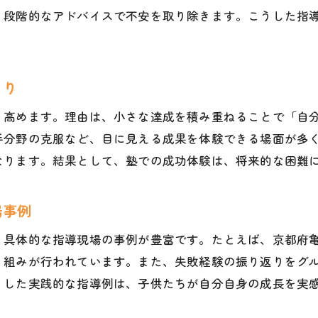
メンタルトレーニングを重視する塾の強み
、段階的なアドバイスで不安を取り除きます。こうした指
塾の多様な指導法による効果的な学び方
塾通いが将来の進路選択に役立つ理由
塾のサポートが子供の自立心を育む要素
まり
心と成績を一緒に伸ばす塾活用のまとめ
く高めます。理由は、小さな達成を積み重ねることで「自
手分野の克服など、目に見える成果を体験できる場面が多
なります。結果として、塾での成功体験は、将来的な困難
場事例
、具体的な指導現場の事例が豊富です。たとえば、京都府
り組みが行われています。また、失敗経験の振り返りをグ
うした実践的な指導例は、子供たちが自分自身の成長を実