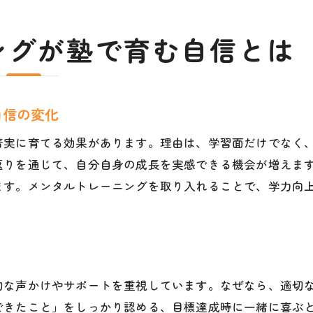
塾の費用対効果を比較する際の視点
塾体験授業を活用した適性チェック法
ングが塾で育む自信とは
塾選びの決め手になるサポート体制とは
失敗しない塾選びのための親子の対話
子供に合う塾を見つける親の工夫
自信の変化
塾探しで親が意識したいポイントまとめ
着実に育てる効果があります。理由は、学習面だけでなく
子供の個性に寄り添う塾選びのコツ
返りを通じて、自分自身の成長を実感できる機会が増えま
塾の体験授業で分かる適性チェック法
ます。メンタルトレーニングを取り入れることで、学力向
口コミやレビューを活用した塾情報収集術
子供の反応を見極める塾見学のポイント
塾選びで大切な親子のコミュニケーション
心と学力を伸ばす塾のメリット総まとめ
的な声かけやサポートを重視しています。なぜなら、適切
塾がもたらす心の成長と学力向上の両立
できたこと」をしっかり認める、目標達成時に一緒に喜ぶ