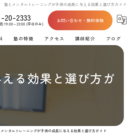
塾とメンタルトレーニングが子供の成長に与える効果と選び方ガイド
1-20-2333
お問い合わせ・無料体験
 19:00～22:00 (平日のみ)
料
塾の特徴
アクセス
講師紹介
ブログ
割
テスト対策
亀岡教室
学習塾講師募集
コラム
割
高校受験
洛西教室
与える効果と選び方ガ
料金
英語
運営会社
料金
数学
ース料金
ロボットプログラミング
とメンタルトレーニングが子供の成長に与える効果と選び方ガイド