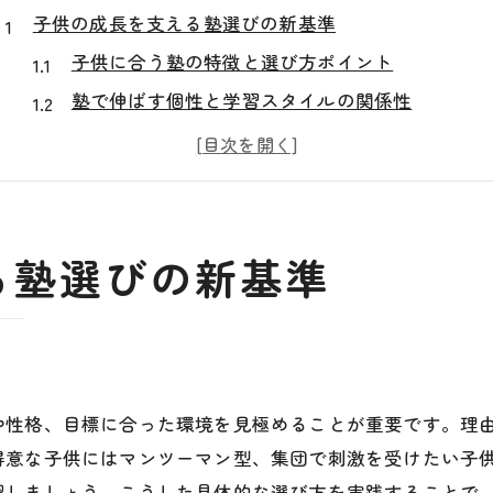
子供の成長を支える塾選びの新基準
子供に合う塾の特徴と選び方ポイント
塾で伸ばす個性と学習スタイルの関係性
塾の新しい基準とメンタルトレーニング活用法
子供の成長を促す塾選びの実践的なコツ
現代の塾が重視する心のケアの重要性
塾選びで後悔しない判断軸を考える
る塾選びの新基準
メンタルトレーニングが塾で育む自信とは
塾のメンタルトレーニングで得られる自信の変化
自信を育む塾の声かけとサポート方法
塾での成功体験が生む自己肯定感の高まり
や性格、目標に合った環境を見極めることが重要です。理
メンタルトレーニング導入塾の指導現場事例
得意な子供にはマンツーマン型、集団で刺激を受けたい子
塾と家庭でできる自信強化トレーニング
認しましょう。こうした具体的な選び方を実践することで