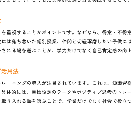
自信不足の子供が塾で変わる理由を探る
学習力と心の力を伸ばす塾の活用法
性
塾が学習力とメンタルを同時に伸ばす方法
ルを重視することがポイントです。なぜなら、得意・不得
心の力を強化する塾の独自プログラム解説
供には落ち着いた個別授業、仲間と切磋琢磨したい子供に
塾での習慣作りが学力アップに繋がる理由
かされる場を選ぶことが、学力だけでなく自己肯定感の向
塾活用で集中力を高める実践的アプローチ
塾の指導で自己管理能力が向上する仕組み
グ活用法
心と学業の成長を支える塾の役割とは
トレーニングの導入が注目されています。これは、知識習
塾に通うべきタイミングの見極め方
。具体的には、目標設定のワークやポジティブ思考のトレ
塾に通い始める最適な時期を考える
を取り入れる塾を選ぶことで、学業だけでなく社会で役立
子供の成長段階に合わせた塾選択法
ツ
塾に通うべきタイミングのサインを見逃さない