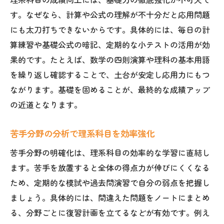
す。なぜなら、計算や公式の理解が不十分だと応用問題
理系科目の質問対応力が高い塾を選ぶ理由
にも太刀打ちできないからです。具体的には、毎日の計
塾の教材で理系科目の応用力を身につける
算練習や基礎公式の暗記、定期的な小テストの活用が効
塾選びで理系科目の成績が変わる理由
果的です。たとえば、数学の四則演算や理科の基本用語
理系科目指導力が成績向上に直結する訳
を繰り返し確認することで、土台が安定し応用力にもつ
理系科目特化型塾の特徴と効果を解説
ながります。基礎を固めることが、最終的な成績アップ
実績重視で理系科目の塾を比較する視点
の近道となります。
理系科目の成績を上げた塾の工夫に注目
苦手分野の分析で理系科目を効率強化
理系科目カリキュラムの違いを見極める
理系科目の成績改善事例から学ぶ塾選び
苦手分野の明確化は、理系科目の効率的な学習に直結し
ます。苦手を放置すると全体の得点力が伸びにくくなる
難関大学合格へ理系科目強化の秘訣
ため、定期的な模試や過去問演習で自分の弱点を把握し
理系科目の過去問活用で合格力を養う
ましょう。具体的には、間違えた問題をノートにまとめ
難関大学合格に必須の理系科目学習計画
る、分野ごとに復習計画を立てるなどが有効です。例え
理系科目の応用問題対策で差をつける