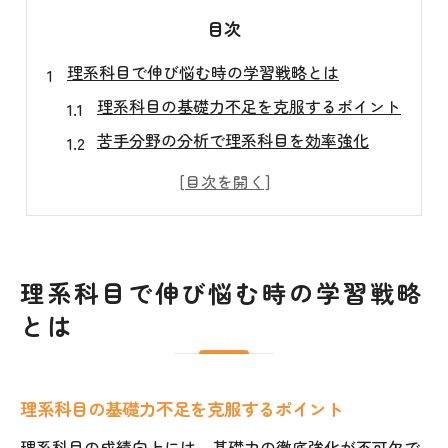
目次
理系科目で伸び悩む時の学習戦略とは
理系科目の基礎力不足を克服するポイント
苦手分野の分析で理系科目を効率強化
理系科目の応用力を伸ばす具体策とは
理系科目で壁を感じた時の行動指針
理系科目のモチベーション維持の秘訣
学習習慣を見直して理系科目を底上げ
理系科目で伸び悩む時の学習戦略
効率良く理系科目を学ぶ塾活用法
とは
理系科目の理解を深める塾の活用術
理系科目別の塾カリキュラム選びのコツ
理系科目の基礎力不足を克服するポイント
個別授業で理系科目の弱点を徹底補強
塾の自習室を理系科目対策に活かす方法
理系科目の成績向上には、基礎力の徹底強化が不可欠で