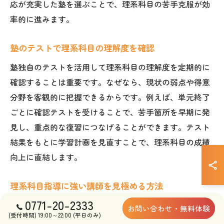
応が充実した塾を選ぶことで、理系科目の苦手克服が効
率的に進みます。
塾のテストで理系科目の理解度を確認
塾独自のテストを活用して理系科目の理解度を定期的に
確認することは重要です。なぜなら、現状の弱点や得意
分野を客観的に把握できるからです。例えば、単元終了
ごとに確認テストを受けることで、苦手箇所を早期に発
見し、重点的な復習につなげることができます。テスト
結果をもとに学習計画を見直すことで、理系科目の成績
向上に直結します。
理系科目指導に強い講師を見極める方法
0771-20-2333
理系科目の成績を伸ばすためには、専門性の高い講師が
お問い合わせ・無料体験
(受付時間) 19:00～22:00 (平日のみ)
在籍しているかを見極めることが大切です。なぜなら、