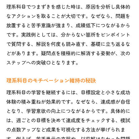
部活動後でも続けやすい理系科目勉強法
理系科目でつまずきを感じた時は、原因を分析し具体的
なアクションを取ることが大切です。なぜなら、問題を
理系科目はスキマ時間の活用で成果が出る
放置すると苦手意識が強まり、成績低下につながるから
理系科目学習と部活のバランスを保つ方法
です。実践例としては、分からない箇所をピンポイント
部活と両立するための理系科目計画例
で質問する、解説を何度も読み直す、基礎に立ち返るな
理系科目成績向上のための塾活用ポイント
どがあります。疑問点を積極的に解消する姿勢が、次の
理系科目の成績が伸びる塾の選び方
ステップへの突破口となります。
理系科目の定着度を高める復習法の活用
理系科目のモチベーション維持の秘訣
理系科目の質問対応が充実した塾の魅力
塾のテストで理系科目の理解度を確認
理系科目の学習を継続するには、目標設定と小さな成功
理系科目指導に強い講師を見極める方法
体験の積み重ねが効果的です。なぜなら、達成感が自信
となり、学習意欲の向上につながるからです。具体的に
理系科目に特化した模試活用のポイント
は、週ごとの目標を決めて達成度をチェックする、模試
理想の塾で理系科目を効率的に伸ばす方法
の点数アップなど成果を可視化する方法が挙げられま
理系科目別に適した塾の選び方とは
す。例えば、苦手単元の克服や、以前解けなかった問題