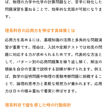
ば、物理の力学や化学の計算問題など、苦手に特化した
理系科目の添削指導を活かす学び方
問題演習を重ねることで、効率的な克服が可能になりま
模試を理系科目の弱点分析に活用する
す。
理系科目で現役合格を目指す取り組み方
理系科目の応用力を伸ばす具体策とは
理系科目が苦手な人におすすめの学び方
理系科目の苦手克服には基礎固めから
応用力を高めるには、基礎知識の活用と多角的な問題演
習が重要です。理由は、入試や定期テストでは初見の問
理系科目が苦手でも続く勉強法の工夫
題に対応する力が求められるためです。代表的な方法と
理系科目の苦手意識を変える思考法
して、パターン別の応用問題集を繰り返し解く、解法の
理系科目が苦手な人向けの塾活用術
根拠を自分の言葉で説明する訓練が挙げられます。例え
理系科目の質問を積極的に活かす方法
ば、数学の証明問題や物理の実験考察問題に挑戦するこ
仲間と理系科目を学ぶメリットと注意点
とで、論理的思考力と柔軟な発想力が養われます。応用
部活動と両立できる理系科目学習術
力は日々の積み重ねで着実に伸ばせます。
理系科目学習と部活動の時間管理術
理系科目で壁を感じた時の行動指針
理系科目を短時間で効率良く学ぶコツ