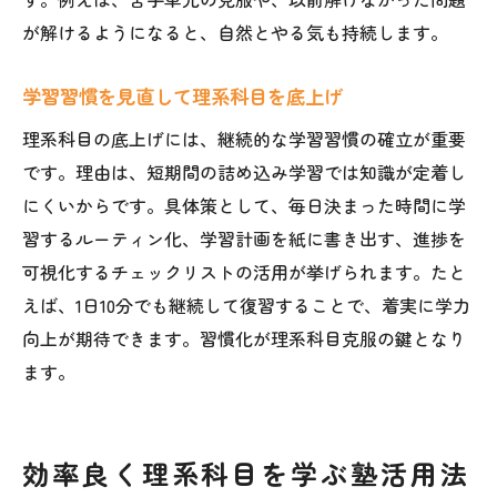
理系科目の成績向上へ最適な学習環境作り
が解けるようになると、自然とやる気も持続します。
理系科目の個別カリキュラム活用術
塾のサポートで理系科目の自立学習を促進
学習習慣を見直して理系科目を底上げ
理系科目の進捗管理と目標設定の秘訣
理系科目の底上げには、継続的な学習習慣の確立が重要
理系科目の成果を実感できる塾の特徴
です。理由は、短期間の詰め込み学習では知識が定着し
にくいからです。具体策として、毎日決まった時間に学
習するルーティン化、学習計画を紙に書き出す、進捗を
可視化するチェックリストの活用が挙げられます。たと
えば、1日10分でも継続して復習することで、着実に学力
向上が期待できます。習慣化が理系科目克服の鍵となり
ます。
効率良く理系科目を学ぶ塾活用法