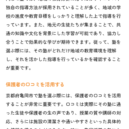
学力向上に適した環境を提供
独自の指導方法が採用されていることが多く、地域の学
指導方針と家庭の教育方針を調和
校の進度や教育目標をしっかりと理解した上で指導を行
地域の教育ニーズに応える
っています。また、地元の生徒たちが集まることで、共
長期的視野での塾選びの重要性
通の知識や文化を背景にした学習が可能であり、協力し
合うことで効果的な学びが期待できます。従って、塾を
京都府亀岡市で評判の良い集団授業塾の特徴と
選ぶ際には、その塾がどれだけ地域の教育環境を理解
は
し、それを活かした指導を行っているかを確認すること
地域で評判の塾の共通点
が重要です。
講師の実績と教育方針
多様性豊かな学びの環境
保護者の口コミを活用する
成績向上の実績を持つ塾
京都府亀岡市で塾を選ぶ際には、保護者の口コミを活用
保護者と連携したサポート体制
することが非常に重要です。口コミは実際にその塾に通
学校と連携した教育プラン
った生徒や保護者の生の声であり、授業の質や講師の対
集団授業と個別授業どちらが亀岡市の塾で子ど
応、さらには施設の清潔さや通いやすさといった具体的
もに合うか