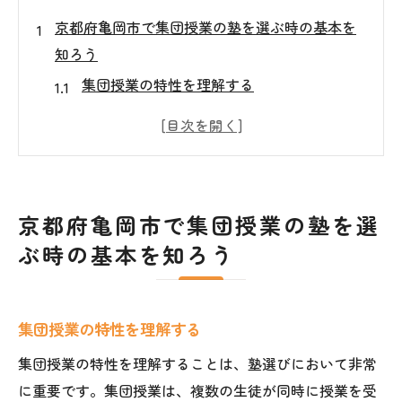
京都府亀岡市で集団授業の塾を選ぶ時の基本を
知ろう
集団授業の特性を理解する
地域の教育環境を把握する
保護者の口コミを活用する
体験授業を利用する利点
講師の質を見極める方法
京都府亀岡市で集団授業の塾を選
授業のカリキュラムを確認する
ぶ時の基本を知ろう
集団授業の魅力亀岡市の塾で学ぶメリット
学習習慣の向上が期待できる
集団授業の特性を理解する
友人との競争がモチベーションに
多様な意見に触れる機会
集団授業の特性を理解することは、塾選びにおいて非常
集団授業で得られる社会性
に重要です。集団授業は、複数の生徒が同時に授業を受