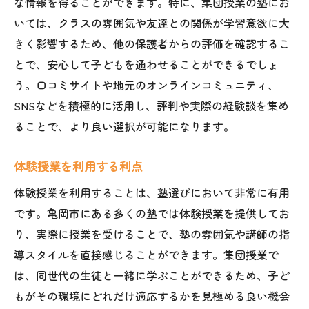
な情報を得ることができます。特に、集団授業の塾にお
子どもの性格に合った指導法
いては、クラスの雰囲気や友達との関係が学習意欲に大
きく影響するため、他の保護者からの評価を確認するこ
集中力の発揮しやすい環境
とで、安心して子どもを通わせることができるでしょ
指導の柔軟性とその影響
う。口コミサイトや地元のオンラインコミュニティ、
個別・集団のメリットを比較
SNSなどを積極的に活用し、評判や実際の経験談を集め
成績向上に効果的な学び方
ることで、より良い選択が可能になります。
保護者の期待と現実のギャップ
塾選びで注意したい集団授業の落とし穴
体験授業を利用する利点
授業内容が合わない場合の対策
体験授業を利用することは、塾選びにおいて非常に有用
授業の質が個人に及ぼす影響
です。亀岡市にある多くの塾では体験授業を提供してお
集団の中での個別対応の限界
り、実際に授業を受けることで、塾の雰囲気や講師の指
導スタイルを直接感じることができます。集団授業で
情報過多による混乱を避ける
は、同世代の生徒と一緒に学ぶことができるため、子ど
過度な競争のデメリット
もがその環境にどれだけ適応するかを見極める良い機会
講師の指導力に依存しすぎない