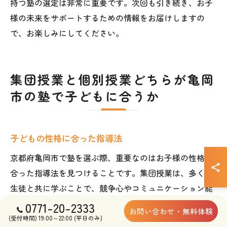
持つ塾の選定は非常に重要です。次回も引き続き、お子
様の未来をサポートするための情報をお届けしますの
で、お楽しみにしてください。
集団授業と個別授業どちらが亀岡
市の塾で子どもに合うか
子どもの性格に合った指導法
京都府亀岡市で塾を選ぶ際、重要なのはお子様の性格に
合った指導法を見つけることです。集団授業は、多くの
生徒と共に学ぶことで、競争心やコミュニケーション能
力を育む場として優れています。しかし、内向的なお子
0771-20-2333
お問い合わせ・無料体験
様や、他人のペースに惑わされずに集中したいお子様に
(受付時間) 19:00～22:00 (平日のみ)