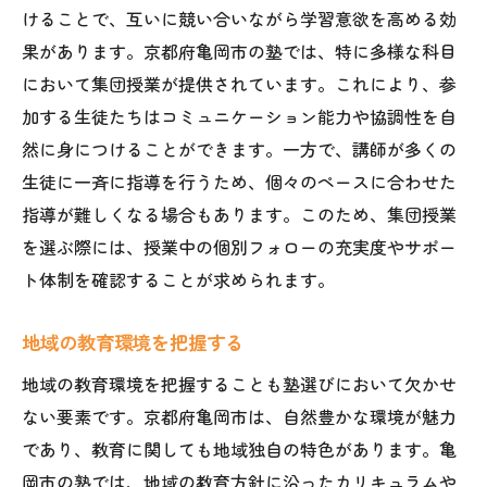
けることで、互いに競い合いながら学習意欲を高める効
手頃な費用で質の良い教育
果があります。京都府亀岡市の塾では、特に多様な科目
講師の多様な指導法を体験
において集団授業が提供されています。これにより、参
亀岡市での塾選びが難しい理由とその対策法
加する生徒たちはコミュニケーション能力や協調性を自
選択肢が多すぎて迷う
然に身につけることができます。一方で、講師が多くの
情報収集のポイント
生徒に一斉に指導を行うため、個々のペースに合わせた
適切なフィードバックの重要性
指導が難しくなる場合もあります。このため、集団授業
オープンキャンパスの活用法
を選ぶ際には、授業中の個別フォローの充実度やサポー
ト体制を確認することが求められます。
子どものニーズを見極める
塾の長所と短所を比較
地域の教育環境を把握する
集団授業塾の選び方お子様に最適な学びの場を
地域の教育環境を把握することも塾選びにおいて欠かせ
見つけるには
ない要素です。京都府亀岡市は、自然豊かな環境が魅力
お子様の興味を引き出す塾選び
であり、教育に関しても地域独自の特色があります。亀
学習方針と塾の方向性を一致させる
岡市の塾では、地域の教育方針に沿ったカリキュラムや