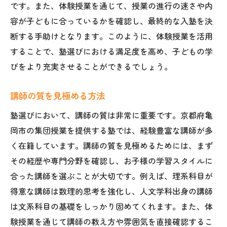
です。また、体験授業を通じて、授業の進行の速さや内
亀岡市での塾探し成功のコツ集団授業を活用す
容が子どもに合っているかを確認し、最終的な入塾を決
る
断する手助けとなります。このように、体験授業を活用
集団授業を最大限に活用する方法
することで、塾選びにおける満足度を高め、子どもの学
効果的な学習計画の立て方
びをより充実させることができるでしょう。
塾と家庭の連携を強化する
講師の質を見極める方法
授業以外のサポート体制を確認
子どもと塾の相性を見極める
塾選びにおいて、講師の質は非常に重要です。京都府亀
岡市の集団授業を提供する塾では、経験豊富な講師が多
長期的な視点で学びを考える
く在籍しています。講師の質を見極めるためには、まず
その経歴や専門分野を確認し、お子様の学習スタイルに
合った講師を選ぶことが大切です。例えば、理系科目が
得意な講師は数理的思考を強化し、人文学科出身の講師
は文系科目の基礎をしっかり固めてくれます。また、体
験授業を通じて講師の教え方や雰囲気を直接確認するこ